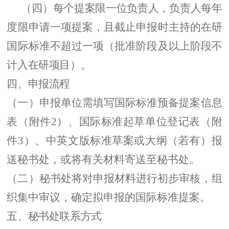
（四）
每个
提案
限一位
负责
人，
负责
人每年
度限申请一项
提案
，且截止申报时主持的在研
国际标准不超过
一
项（批准阶段及以上阶段不
计入在研项目）
。
四、
申报流程
（一）
申报单位
需填写
国际标准
预备
提案信息
表（附件
2
）
、国际标准起草单位登记表（附
件
3）、中英文版标准草案或大纲（若有）
报
送
秘书处，或将有关材料寄送至秘书处
。
（二）
秘书处将
对
申报材料进行初步
审核，
组
织集中审议，确定拟申报的国际标准提案
。
五、
秘书处
联系
方式