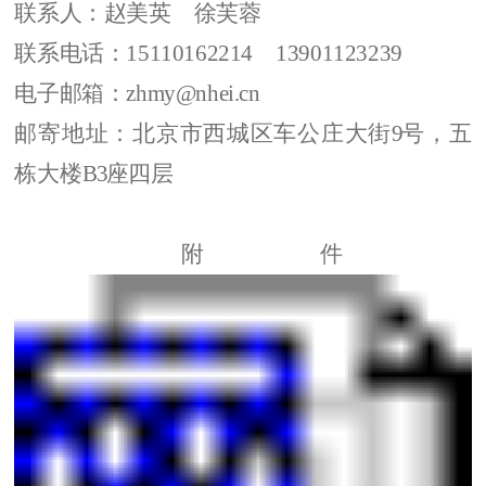
联系人：赵美英
徐芙蓉
联系电话：
15110162214
13901123239
电子邮箱：zhmy@nhei.cn
邮寄地址：北京市西城区车公庄大街
9
号，五
栋大楼
B
3
座
四层
附件